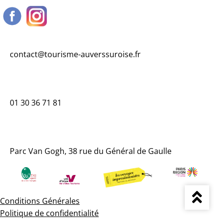
Les
options
peuvent
être
contact@tourisme-auverssuroise.fr
choisies
sur
la
page
01 30 36 71 81
du
produit
Parc Van Gogh, 38 rue du Général de Gaulle
Conditions Générales
Politique de confidentialité