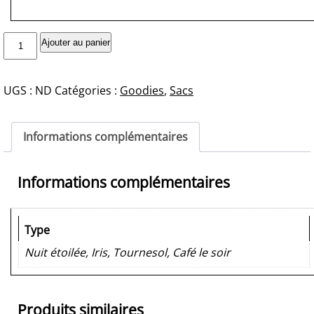
quantité
Alternative:
Ajouter au panier
de
Sac
UGS :
ND
Catégories :
Goodies
,
Sacs
Coton
Informations complémentaires
Informations complémentaires
Type
Nuit étoilée, Iris, Tournesol, Café le soir
Produits similaires