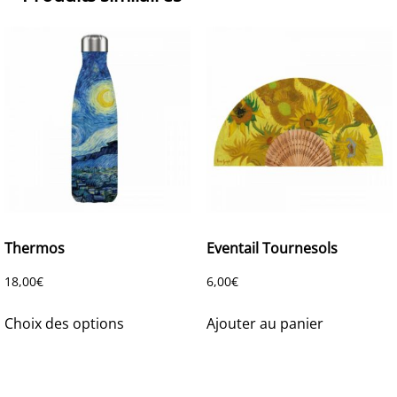
Thermos
Eventail Tournesols
18,00
€
6,00
€
Ce
Choix des options
Ajouter au panier
produit
a
plusieurs
variations.